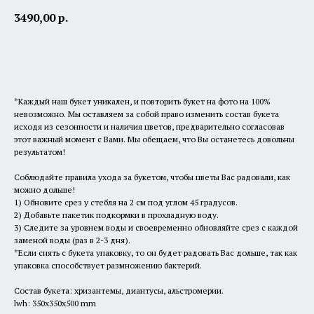
3490,00
р.
В корзину
*Каждый наш букет уникален, и повторить букет на фото на 100%
невозможно. Мы оставляем за собой право изменить состав букета
исходя из сезонности и наличия цветов, предварительно согласовав
этот важный момент с Вами. Мы обещаем, что Вы останетесь довольны
результатом!
Соблюдайте правила ухода за букетом, чтобы цветы Вас радовали, как
можно дольше!
1) Обновите срез у стебля на 2 см под углом 45 градусов.
2) Добавьте пакетик подкормки в прохладную воду.
3) Следите за уровнем воды и своевременно обновляйте срез с каждой
заменой воды (раз в 2-3 дня).
*Если снять с букета упаковку, то он будет радовать Вас дольше, так как
упаковка способствует размножению бактерий.
Состав букета: хризантемы, диантусы, альстромерии.
lwh: 350x350x500 mm