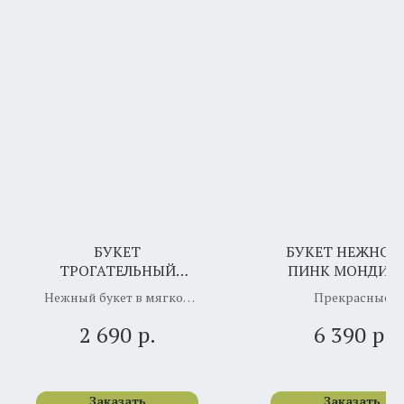
БУКЕТ
БУКЕТ НЕЖНОС
ТРОГАТЕЛЬНЫЙ
ПИНК МОНДИА
КОМПЛИМЕНТ
Нежный букет в мягкой
Прекрасные
розовой гамме идеально
пионовидные розы 
р.
р.
2 690
6 390
передаёт искренние
мондиаль не остав
чувства.
никого равнодушн
Заказать
Заказать