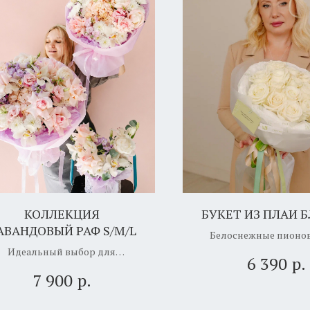
КОЛЛЕКЦИЯ
БУКЕТ ИЗ ПЛАИ 
АВАНДОВЫЙ РАФ S/M/L
Белоснежные пионо
розы говорят громче
Идеальный выбор для
р.
6 390
изнаний, свадеб, юбилеев и
р.
7 900
самых тёплых моментов.