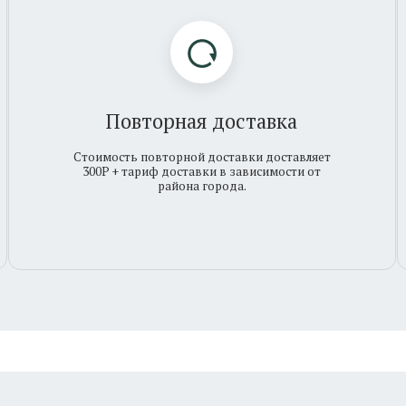
Повторная доставка
Стоимость повторной доставки доставляет
При сил
300Р + тариф доставки в зависимости от
(7 
района города.
Проб
Листва
Клиентам
Каталог
Доставка
О нас
Оплата
Вакансии
Система скидок
Сотрудничество