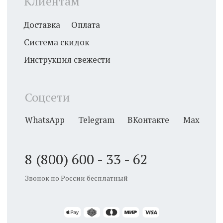
Если букет должен получиться подчеркнуто
нежным, но при этом элегантным, в качестве
основы можно использовать:
Ранункулюсы - многослойные цветы, похожие
на миниатюрные пионы. Идеальны для
нежных и воздушных композиций, за счет них
букеты выглядят объемнее.
Эустомы - легкие и изящные цветы,
символизирующие нежность и гармонию.
Часто используются в пастельных оттенках.
Альстромерии - цветы с яркими лепестками,
которые добавляют текстуру и акценты в
композиции.
Фрезии - ароматные цветы с утонченным
видом, которые прекрасно дополняют букеты.
Если планируется торжество в стиле кантри или
бохо, стоит выбрать подчеркнуто простые цветы.
Это могут быть:
Ромашки - символ простоты и естественности.
Отлично подходят для свадьбы в стиле рустик