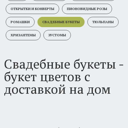
Свадебные букеты -
ОТКРЫТКИ И КОНВЕРТЫ
ПИОНОВИДНЫЕ РОЗЫ
букет цветов с
РОМАШКИ
СВАДЕБНЫЕ БУКЕТЫ
ТЮЛЬПАНЫ
доставкой на дом
ХРИЗАНТЕМЫ
ЭУСТОМЫ