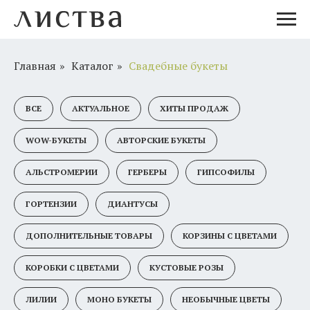
Главная
»
Каталог
»
Свадебные букеты
ВСЕ
АКТУАЛЬНОЕ
ХИТЫ ПРОДАЖ
WOW-БУКЕТЫ
АВТОРСКИЕ БУКЕТЫ
АЛЬСТРОМЕРИИ
ГЕРБЕРЫ
ГИПСОФИЛЫ
ГОРТЕНЗИИ
ДИАНТУСЫ
ДОПОЛНИТЕЛЬНЫЕ ТОВАРЫ
КОРЗИНЫ С ЦВЕТАМИ
КОРОБКИ С ЦВЕТАМИ
КУСТОВЫЕ РОЗЫ
ЛИЛИИ
МОНО БУКЕТЫ
НЕОБЫЧНЫЕ ЦВЕТЫ