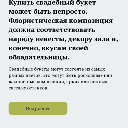
Купить свадебный букет
может быть непросто.
Флористическая композиция
должна соответствовать
наряду невесты, декору зала и,
конечно, вкусам своей
обладательницы.
Свадебные букеты могут состоять из самых
разных цветов. Это могут быть роскошные или
Листва
лаконичные композиции, ярких или нежных
светлых оттенков.
Каталог
О нас
Вакансии
Сотрудничество
Контакты
Франшиза
Какие цветы используются в
Клиентам
свадебных букетах
Доставка
Оплата
Заказать свадебные букеты можно из самых
Система скидок