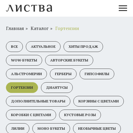
Главная
»
Каталог
»
Гортензии
ВСЕ
АКТУАЛЬНОЕ
ХИТЫ ПРОДАЖ
WOW-БУКЕТЫ
АВТОРСКИЕ БУКЕТЫ
АЛЬСТРОМЕРИИ
ГЕРБЕРЫ
ГИПСОФИЛЫ
ГОРТЕНЗИИ
ДИАНТУСЫ
ДОПОЛНИТЕЛЬНЫЕ ТОВАРЫ
КОРЗИНЫ С ЦВЕТАМИ
КОРОБКИ С ЦВЕТАМИ
КУСТОВЫЕ РОЗЫ
ЛИЛИИ
МОНО БУКЕТЫ
НЕОБЫЧНЫЕ ЦВЕТЫ