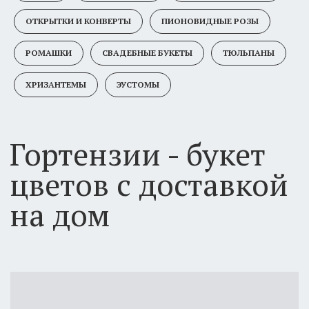
Гортензии - букет
ОТКРЫТКИ И КОНВЕРТЫ
ПИОНОВИДНЫЕ РОЗЫ
цветов с доставкой
РОМАШКИ
СВАДЕБНЫЕ БУКЕТЫ
ТЮЛЬПАНЫ
на дом
ХРИЗАНТЕМЫ
ЭУСТОМЫ